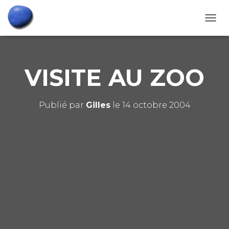
D
É
P
L
I
VISITE AU ZOO
E
R
L
A
Publié par
Gilles
le
14 octobre 2004
N
A
V
I
G
A
T
I
O
N