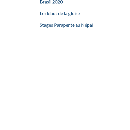
Brasil 2020
Le début de la gloire
Stages Parapente au Népal
Gavage au Col du Glandon
Coupe Icare 2016
Le quitter
Hobie Cat à l’îlet La Mère
Guadeloupe & St Barth février 2012