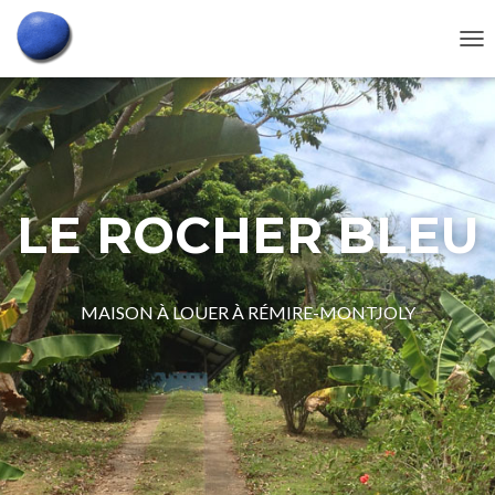
D
É
P
L
I
E
R
L
LE ROCHER BLEU
A
N
A
V
I
MAISON À LOUER À RÉMIRE-MONTJOLY
G
A
T
I
O
N